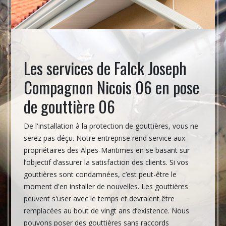
 06
Les services de Falck Joseph
La 
Compagnon Nicois 06 en pose
dan
de gouttière 06
d’Az
dément
 des
De l'installation à la protection de gouttières, vous ne
La répa
oujours
serez pas déçu. Notre entreprise rend service aux
avant-t
otre
propriétaires des Alpes-Maritimes en se basant sur
différe
l’objectif d’assurer la satisfaction des clients. Si vos
gouttiè
k Joseph
gouttières sont condamnées, c’est peut-être le
germes,
sser
moment d'en installer de nouvelles. Les gouttières
ces dé
out
peuvent s'user avec le temps et devraient être
quantit
remplacées au bout de vingt ans d’existence. Nous
gouttiè
cas où
pouvons poser des gouttières sans raccords
et du p