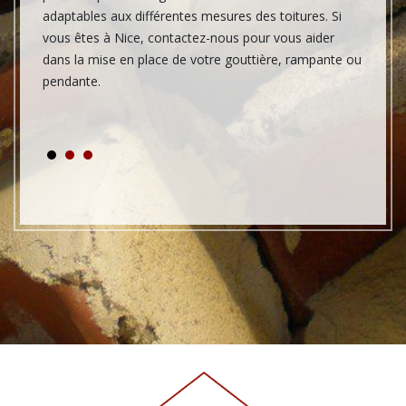
ntactez
adaptables aux différentes mesures des toitures. Si
qu'empi
vous êtes à Nice, contactez-nous pour vous aider
Faites 
s.
dans la mise en place de votre gouttière, rampante ou
de Fal
pendante.
le 0600
fissure
sur vos